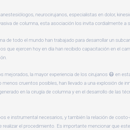
nestesiólogos, neurocirujanos, especialistas en dolor, kines
nvasiva de columna, esta asociación los invita cordialmente a
umna de todo el mundo han trabajado para desarrollar un sub
s que ejercen hoy en día han recibido capacitación en el cam
ión.
s mejorados, la mayor experiencia de los cirujanos 😷 en est
 menos cruentos posibles, han llevado a una explosión de inn
erado en la cirugía de columna y en el desarrollo de las téc
os e instrumental necesarios, y también la relación de costo-ef
e realizar el procedimiento. Es importante mencionar que est